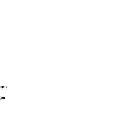
нция
ция