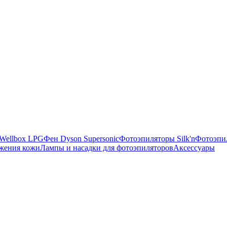
Wellbox LPG
Фен Dyson Supersonic
Фотоэпиляторы Silk'n
Фотоэпил
ожения кожи
Лампы и насадки для фотоэпиляторов
Аксессуары