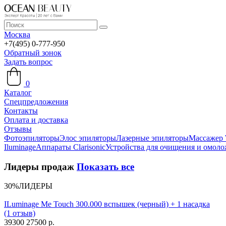
Москва
+7(495) 0-777-950
Обратный зонок
Задать вопрос
0
Каталог
Спецпредложения
Контакты
Оплата и доставка
Отзывы
Фотоэпиляторы
Элос эпиляторы
Лазерные эпиляторы
Массажер 
Iluminage
Аппараты Clarisonic
Устройства для очищения и омол
Лидеры продаж
Показать все
30%
ЛИДЕРЫ
ILuminage Me Touch 300.000 вспышек (черный) + 1 насадка
(1 отзыв)
39300
27500 р.