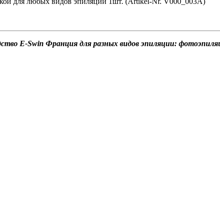
ой для любых видов эпиляции 1шт. (Artikel-Nr. V000_003A)
тво E-Swin Франция для разных видов эпиляции: фотоэпиляци