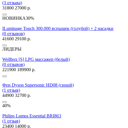
(3 отзыва)
31800
27000 р.
НОВИНКА
30%
ILuminage Touch 300.000 вспышек (голубой) + 2 насадки
(0 отзывов)
41600
29100 р.
ЛИДЕРЫ
Wellbox [S] LPG массажер (белый)
(0 отзывов)
221900
189900 р.
Фен Dyson Supersonic HD08 (синий)
(1 отзыв)
44900
32700 р.
40%
Philips Lumea Essential BRI863
(1 отзыв)
23400
14000 р.