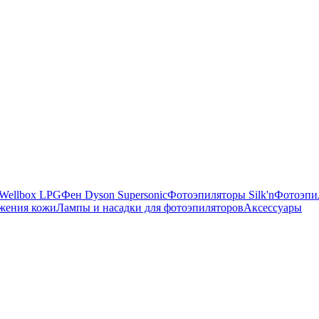
Wellbox LPG
Фен Dyson Supersonic
Фотоэпиляторы Silk'n
Фотоэпил
ожения кожи
Лампы и насадки для фотоэпиляторов
Аксессуары