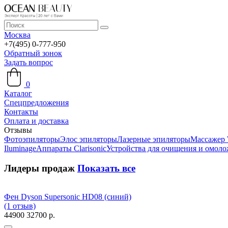
Москва
+7(495) 0-777-950
Обратный зонок
Задать вопрос
0
Каталог
Спецпредложения
Контакты
Оплата и доставка
Отзывы
Фотоэпиляторы
Элос эпиляторы
Лазерные эпиляторы
Массажер 
Iluminage
Аппараты Clarisonic
Устройства для очищения и омол
Лидеры продаж
Показать все
Фен Dyson Supersonic HD08 (синий)
(1 отзыв)
44900
32700 р.